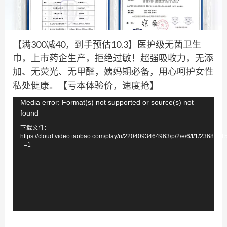
【满300减40，到手预估10.3】医护级无菌卫生
巾，上市药企生产，拒绝过敏！超强吸收力，无添
加、无荧光、无甲醛，姨妈期必备，用心呵护女性
私处健康。【亏本体验价，速度抢】
视
Media error: Format(s) not supported or source(s) not
found
频
下载文件:
播
https://cloud.video.taobao.com/play/u/2204093464963/p/2/e/6/t/1/236864
放
_=1
器