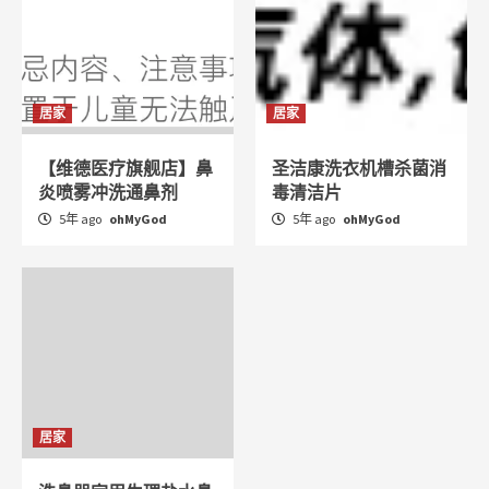
居家
居家
【维德医疗旗舰店】鼻
圣洁康洗衣机槽杀菌消
炎喷雾冲洗通鼻剂
毒清洁片
5年 ago
ohMyGod
5年 ago
ohMyGod
居家