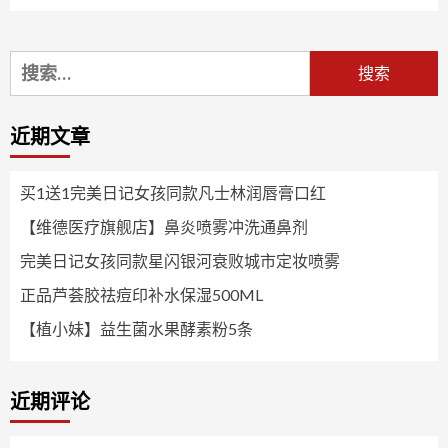
搜
索：
近期文章
买1送1完美日记女孩同款凡士林润唇膏口红
【维德医疗旗舰店】鼻炎喷雾冲洗通鼻剂
完美日记女孩同款星闪银河衰败城市定妆喷雾
正品芦荟胶祛痘印补水保湿500ML
【植小妹】益生菌水果酵素粉5条
近期评论