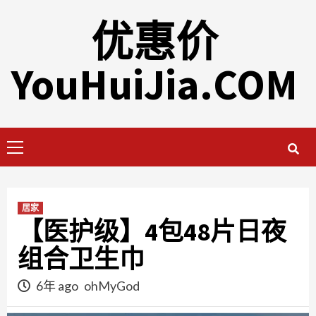
Skip
优惠价
to
content
YouHuiJia.COM
Primary
Menu
居家
【医护级】4包48片日夜
组合卫生巾
6年 ago
ohMyGod