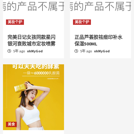
美妆个护
美妆个护
完美日记女孩同款星闪
正品芦荟胶祛痘印补水
银河衰败城市定妆喷雾
保湿500ML
5年 ago
ohMyGod
5年 ago
ohMyGod
美食