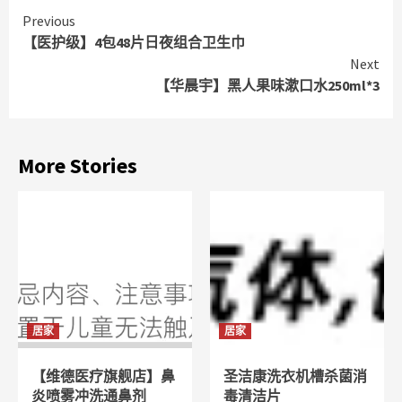
Continue
Previous
【医护级】4包48片日夜组合卫生巾
Reading
Next
【华晨宇】黑人果味漱口水250ml*3
More Stories
居家
居家
【维德医疗旗舰店】鼻
圣洁康洗衣机槽杀菌消
炎喷雾冲洗通鼻剂
毒清洁片