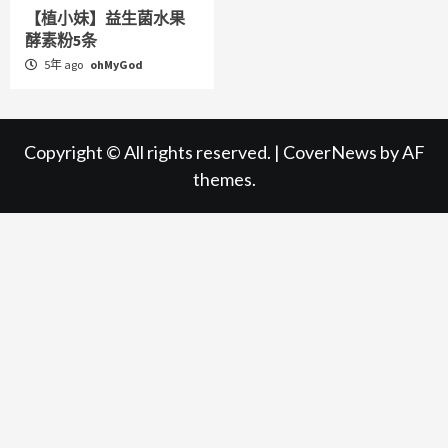
【植小妹】益生菌水果
酵素粉5条
5年 ago
ohMyGod
Copyright © All rights reserved.
|
CoverNews
by AF
themes.