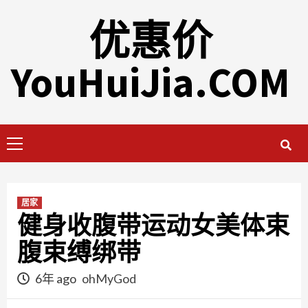
Skip
优惠价
to
content
YouHuiJia.COM
Primary
Menu
居家
健身收腹带运动女美体束
腹束缚绑带
6年 ago
ohMyGod