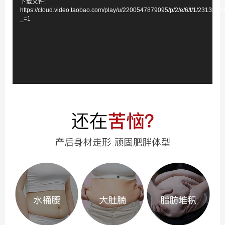
下载文件:
播
https://cloud.video.taobao.com/play/u/2200547879095/p/2/e/6/t/1/231324
放
_=1
器