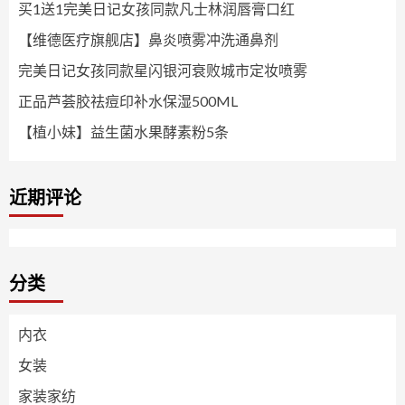
买1送1完美日记女孩同款凡士林润唇膏口红
【维德医疗旗舰店】鼻炎喷雾冲洗通鼻剂
完美日记女孩同款星闪银河衰败城市定妆喷雾
正品芦荟胶祛痘印补水保湿500ML
【植小妹】益生菌水果酵素粉5条
近期评论
分类
内衣
女装
家装家纺