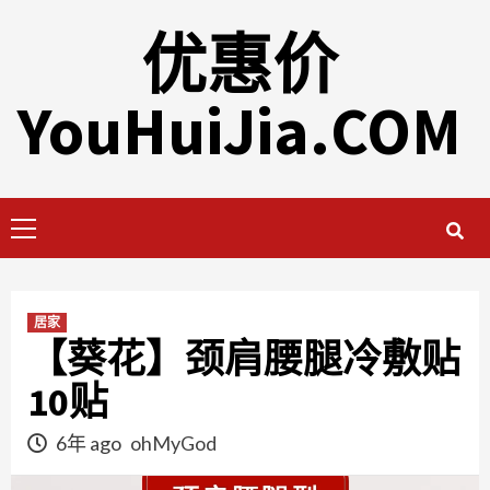
Skip
优惠价
to
content
YouHuiJia.COM
Primary
Menu
居家
【葵花】颈肩腰腿冷敷贴
10贴
6年 ago
ohMyGod