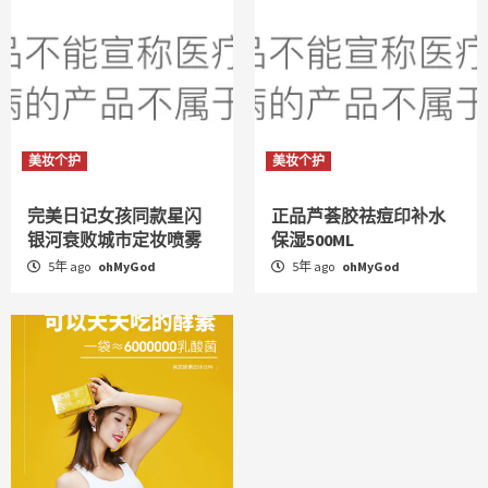
美妆个护
美妆个护
完美日记女孩同款星闪
正品芦荟胶祛痘印补水
银河衰败城市定妆喷雾
保湿500ML
5年 ago
ohMyGod
5年 ago
ohMyGod