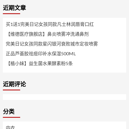
近期文章
买1送1完美日记女孩同款凡士林润唇膏口红
【维德医疗旗舰店】鼻炎喷雾冲洗通鼻剂
完美日记女孩同款星闪银河衰败城市定妆喷雾
正品芦荟胶祛痘印补水保湿500ML
【植小妹】益生菌水果酵素粉5条
近期评论
分类
内衣