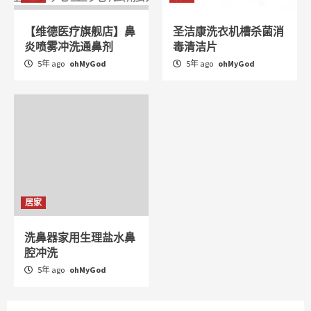
【维德医疗旗舰店】鼻
圣洁康洗衣机槽杀菌消
炎喷雾冲洗通鼻剂
毒清洁片
5年 ago
ohMyGod
5年 ago
ohMyGod
居家
洗鼻器家用生理盐水鼻
腔冲洗
5年 ago
ohMyGod