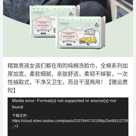
精致男孩女孩们都在用的纯棉洗脸巾，全棉系列加
厚加宽，柔软细腻，亲肤舒适，柔韧不掉絮，一次
性抽取式，干净又卫生，而且干湿两用！【赠运费
险】
视
Media error: Format(s) not supported or source(s) not
found
频
下载文件:
播
https://cloud.video.taobao.com/play/u/2207844710199/p/2/e/6/t/1/275929
放
_=1
器