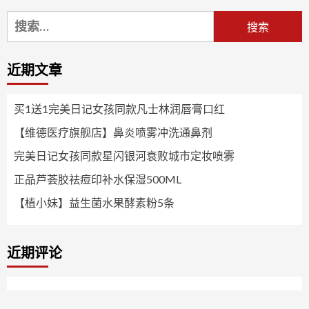
搜
索：
近期文章
买1送1完美日记女孩同款凡士林润唇膏口红
【维德医疗旗舰店】鼻炎喷雾冲洗通鼻剂
完美日记女孩同款星闪银河衰败城市定妆喷雾
正品芦荟胶祛痘印补水保湿500ML
【植小妹】益生菌水果酵素粉5条
近期评论