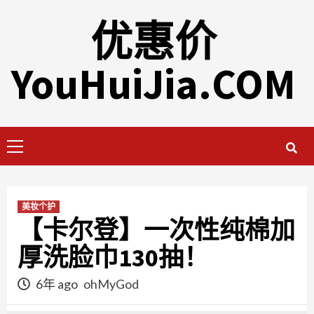
Skip
优惠价
to
content
YouHuiJia.COM
Primary
Menu
美妆个护
【卡尔登】一次性纯棉加
厚洗脸巾130抽！
6年 ago
ohMyGod