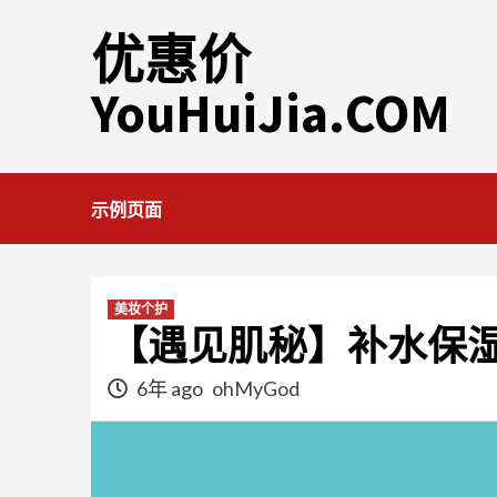
Skip
优惠价
to
content
YouHuiJia.COM
示例页面
美妆个护
【遇见肌秘】补水保湿
6年 ago
ohMyGod