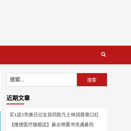
搜
索：
近期文章
买1送1完美日记女孩同款凡士林润唇膏口红
【维德医疗旗舰店】鼻炎喷雾冲洗通鼻剂