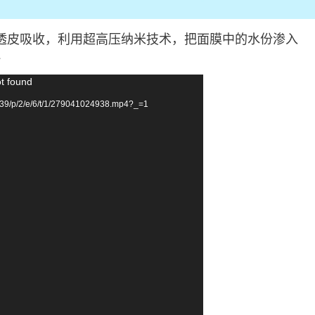
速透皮吸收，利用超高压纳米技术，把面膜中的水份渗入
~
ot found
39/p/2/e/6/t/1/279041024938.mp4?_=1