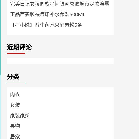
完美日记女孩同款星闪银河衰败城市定妆喷雾
正品芦荟胶祛痘印补水保湿500ML
【植小妹】益生菌水果酵素粉5条
近期评论
分类
内衣
女装
家装家纺
寻物
居家