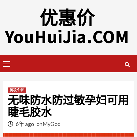
Skip
优惠价
to
content
YouHuiJia.COM
Primary
Menu
美妆个护
无味防水防过敏孕妇可用
睫毛胶水
6年 ago
ohMyGod