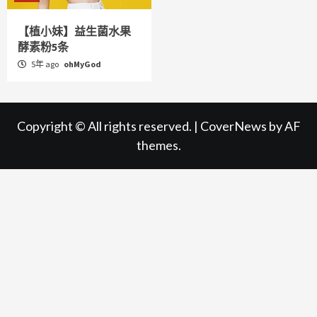
【植小妹】益生菌水果
酵素粉5条
5年 ago
ohMyGod
Copyright © All rights reserved.
|
CoverNews
by AF
themes.