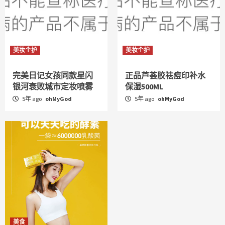
美妆个护
美妆个护
完美日记女孩同款星闪
正品芦荟胶祛痘印补水
银河衰败城市定妆喷雾
保湿500ML
5年 ago
ohMyGod
5年 ago
ohMyGod
美食