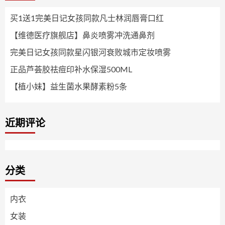
买1送1完美日记女孩同款凡士林润唇膏口红
【维德医疗旗舰店】鼻炎喷雾冲洗通鼻剂
完美日记女孩同款星闪银河衰败城市定妆喷雾
正品芦荟胶祛痘印补水保湿500ML
【植小妹】益生菌水果酵素粉5条
近期评论
分类
内衣
女装