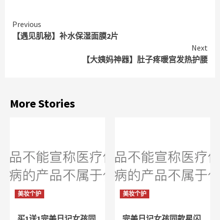
Continue
Previous
【遇见肌秘】补水保湿面膜2片
Reading
Next
【大姨妈神器】肚子疼暖宫发热护腰
More Stories
美妆个护
美妆个护
买1送1完美日记女孩同
完美日记女孩同款星闪