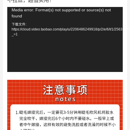
不拉丝，超值实用！
视
Media error: Format(s) not supported or source(s) not
found
频
下载文件:
播
https://cloud.video.taobao.com/play/u/2206486249918/p/2/e/6/t/1/256319
放
_=1
器