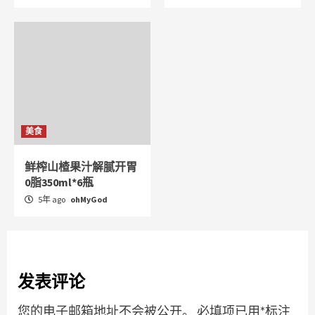
美食
鲜榨山楂果汁解腻开胃
0脂350ml*6瓶
5年 ago
ohMyGod
发表评论
您的电子邮箱地址不会被公开。
必填项已用
*
标注