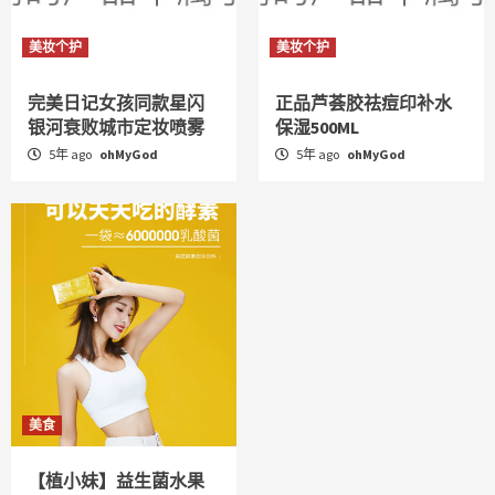
美妆个护
美妆个护
完美日记女孩同款星闪
正品芦荟胶祛痘印补水
银河衰败城市定妆喷雾
保湿500ML
5年 ago
ohMyGod
5年 ago
ohMyGod
美食
【植小妹】益生菌水果