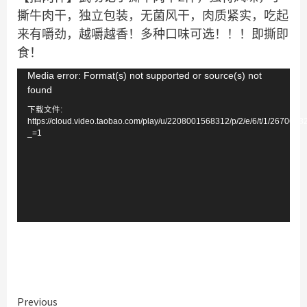
撕牛肉干，独立包装，无菌风干，肉质紧实，吃起
来有嚼劲，越嚼越香！多种口味可选！！！即撕即
食！
视
Media error: Format(s) not supported or source(s) not
found
频
下载文件:
播
https://cloud.video.taobao.com/play/u/2208001568312/p/2/e/6/t/1/267064
放
_=1
器
Continue
Previous