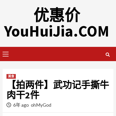
Skip
优惠价
to
content
YouHuiJia.COM
Primary
Menu
美食
【拍两件】武功记手撕牛
肉干2件
6年 ago
ohMyGod