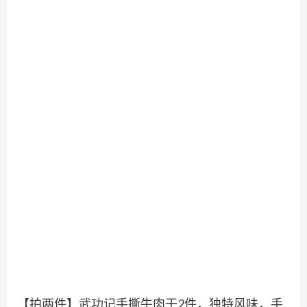
【拍两件】武功记手撕牛肉干2件，独特风味，手