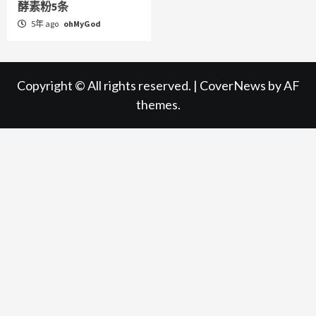
酵素粉5条
5年 ago
ohMyGod
Copyright © All rights reserved.
|
CoverNews
by AF
themes.