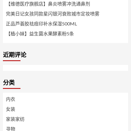
【维德医疗旗舰店】鼻炎喷雾冲洗通鼻剂
完美日记女孩同款星闪银河衰败城市定妆喷雾
正品芦荟胶祛痘印补水保湿500ML
【植小妹】益生菌水果酵素粉5条
近期评论
分类
内衣
女装
家装家纺
寻物