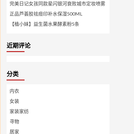
完美日记女孩同款星闪银河衰败城市定妆喷雾
正品芦荟胶祛痘印补水保湿500ML
【植小妹】益生菌水果酵素粉5条
近期评论
分类
内衣
女装
家装家纺
寻物
居家