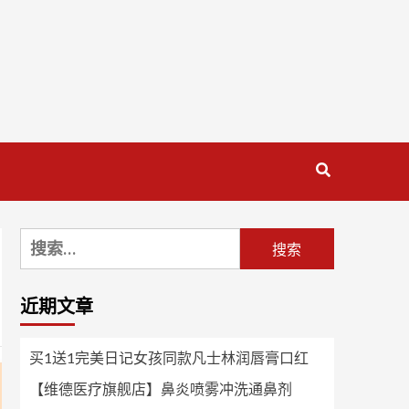
搜
索：
近期文章
买1送1完美日记女孩同款凡士林润唇膏口红
【维德医疗旗舰店】鼻炎喷雾冲洗通鼻剂