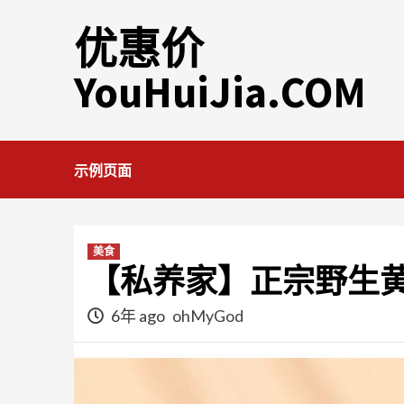
Skip
优惠价
to
content
YouHuiJia.COM
示例页面
美食
【私养家】正宗野生
6年 ago
ohMyGod